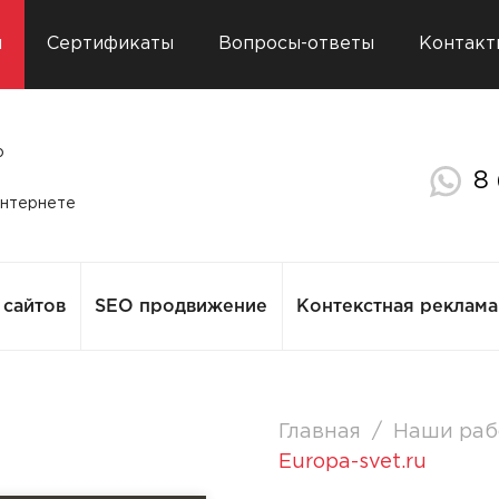
ы
Сертификаты
Вопросы-ответы
Контакт
о
8
интернете
сайтов
SEO продвижение
Контекстная реклама
/
Главная
Наши раб
Europa-svet.ru